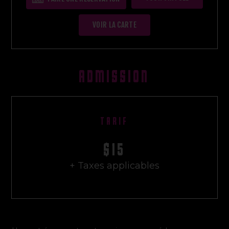
VOIR LA CARTE
ADMISSION
TARIF
$15
+ Taxes applicables